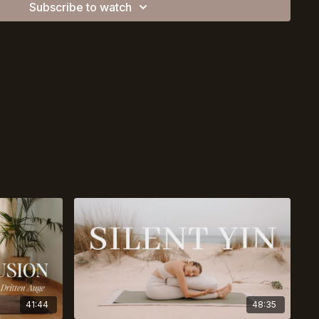
Subscribe to watch
41:44
48:35