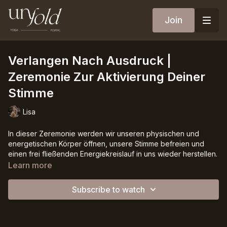
Join
Verlangen Nach Ausdruck |
Zeremonie Zur Aktivierung Deiner
Stimme
Lisa
In dieser Zeremonie werden wir unseren physischen und
energetischen Körper öffnen, unsere Stimme befreien und
einen frei fließenden Energiekreislauf in uns wieder herstellen.
Wir erforschen, wann und warum wir unsere Stimme blockiert
Learn more
haben und lösen gleichzeitig die Blockade in unserem
Kehlchakra.
Subscribe to watch
Diese Zeremonie könnte dich mit Gefühlen von Widerstand
konfrontieren. Aber denk daran, dass dies nur ein Zeichen der
Unbekanntheit ist. Das bedeutet, dass dein Körper einem Teil