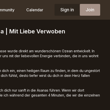
Sign in
Join
mmunity
Calendar
oga | Mit Liebe Verwoben
lasse wurde direkt am wunderschönen Ozean entwickelt. In
 uns mit der liebevollen Energie verbinden, die in uns wohnt
h dich ein, einen heiligen Raum zu finden, in dem du ungestört
 dich fühlst, desto tiefer wirst du dich in dein Herz fallen
ch dich nur sanft in die Asanas führen. Wenn wir dort
 ich während der gesamten 4 Minuten, die wir die einzelnen
sik spielen. Du bist also eingeladen, diese Stunde entweder