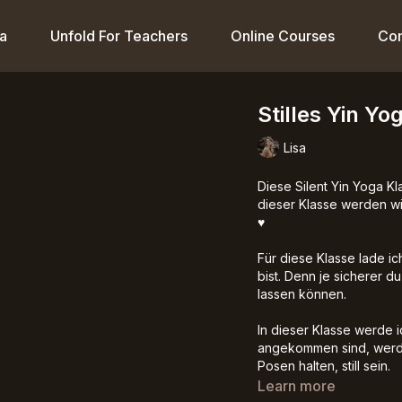
a
Unfold For Teachers
Online Courses
Co
Stilles Yin Y
Lisa
Diese Silent Yin Yoga K
dieser Klasse werden wir
♥️
Für diese Klasse lade ic
bist. Denn je sicherer du
lassen können.
In dieser Klasse werde i
angekommen sind, werde
Posen halten, still sein.
Learn more
Ich werde auch keine Mu