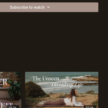
der deine eigene Playlist zu spielen.
Subscribe to watch
r diese Klasse erstellt, die du
hier
finden kannst 🙏🏼
34:28
32:28