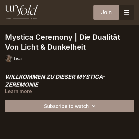
Join
Mystica Ceremony | Die Dualität
Von Licht & Dunkelheit
Lisa
WILLKOMMEN ZU DIESER MYSTICA-
ZEREMONIE
Learn more
Mit dem Herannahen der
Frühlings-Tagundnachtgleiche
kehrt die Erde an einen Ort des perfekten Gleichgewichts
Subscribe to watch
zurück. Tag und Nacht halten sich die Waage, Licht und
Dunkelheit treffen sich wie Yin und Yang und markieren den
Beginn des Frühlings in der nördlichen Hemisphäre.
Während dieser Zeit ist eine Symmetrie vorhanden, ein tief
verwurzeltes Gleichgewicht, das entsteht. Licht und Dunkelheit