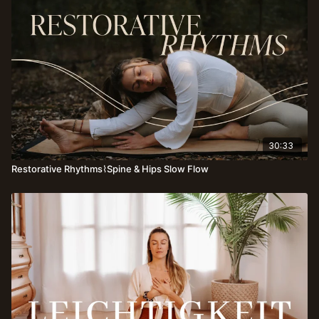
30:33
Restorative Rhythms⌇Spine & Hips Slow Flow