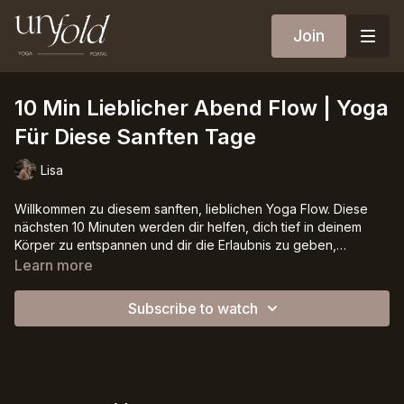
Join
10 Min Lieblicher Abend Flow | Yoga
Für Diese Sanften Tage
Lisa
Willkommen zu diesem sanften, lieblichen Yoga Flow. Diese
nächsten 10 Minuten werden dir helfen, dich tief in deinem
Körper zu entspannen und dir die Erlaubnis zu geben,
loszulassen und einfach zu sein.
Dieser Flow ist für diese sanften Tage gedacht, an denen du
Learn more
eine kleine Pause von dieser lauten Welt brauchst.
Es gibt auch eine verlängerte Version dieser Klasse (45 Min)
Subscribe to watch
im Portal ♥︎🙏🏼
Für diese Klasse nimmst du dir vielleicht ein Kissen oder eine
Decke ♥️
Danke, dass du da bist,
Lisa 🦋