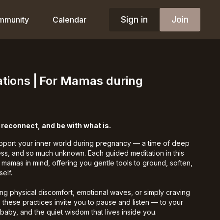
Sign in
Join
mmunity
Calendar
ations⎪For Mamas during
, reconnect, and be with what is.
upport your inner world during pregnancy — a time of deep
ess, and so much unknown. Each guided meditation in this
h mamas in mind, offering you gentle tools to ground, soften,
elf.
ng physical discomfort, emotional waves, or simply craving
, these practices invite you to pause and listen — to your
baby, and the quiet wisdom that lives inside you.