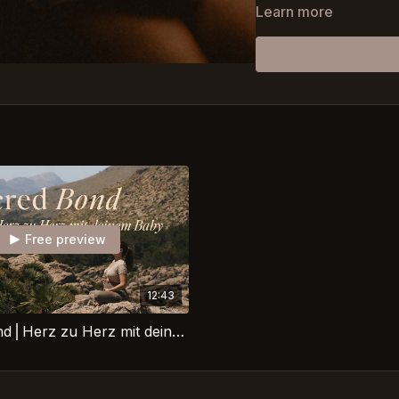
Learn more
There is no right way t
Whether you’re lying do
enough.
This is your sacred spac
___________ DEUTSCH____
🕊️
Ein weicher Ort zum
Dieser Raum ist dazu da
unterstützen – eine Zeit 
Jede geführte Meditatio
kreiert und schenkt dir
Free preview
Hause in deinen Körper 
Egal ob du gerade körpe
12:43
Bedürfnis nach Ruhe und
innezuhalten und zuzuh
Sacred Bond⎪Herz zu Herz mit deinem Baby⎪Geführte Meditation während der Schwangerschaft
stillen Weisheit, die in dir
Es gibt keinen richtigen 
Ob du liegst, spazieren 