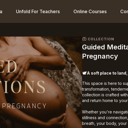
a
Unfold For Teachers
Online Courses
Co
COLLECTION
Guided Medit
Pregnancy
🕊️
A soft place to land
This space is here to s
transformation, tendern
collection is crafted wit
and return home to yours
Whether you're navigati
stillness and connection
breath, your body, your 