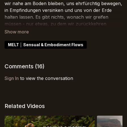
wir nahe am Boden bleiben, uns ehrfürchtig bewegen,
in Empfindungen versinken und uns von der Erde
halten lassen. Es gibt nichts, wonach wir greifen
müssen - nur etwas, zu dem wir zurückkehren
dürfen. Dein Körper, dein Atem, dieser Moment. Lass
die Erde dich genau so treffen, wie du bist 👐✨
MELT │ Sensual & Embodiment Flows
Wenn du kannst, lade ich dich ein, diese Klasse
draußen zu machen 🌿.
Comments (
16
)
Sign In
to view the conversation
Related Videos