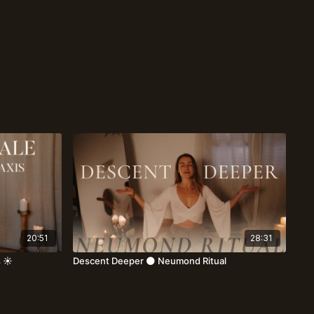
20:51
28:31
 ☀️
Descent Deeper 🌑 Neumond Ritual