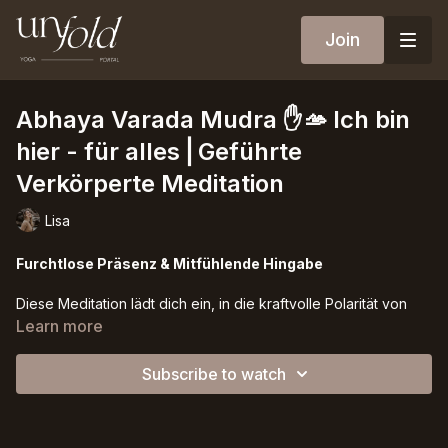
Join
Abhaya Varada Mudra ✋🫴 Ich bin
hier - für alles⎪Geführte
Verkörperte Meditation
Lisa
Furchtlose Präsenz & Mitfühlende Hingabe
Diese Meditation lädt dich ein, in die kraftvolle Polarität von
Abhaya und Varada einzutauchen — zwei uralte Mudras, die
Learn more
gemeinsam von der tiefen Stärke erzählen, die es braucht, um
weich zu bleiben.
Subscribe to watch
Mit einer Hand erhoben in furchtloser Präsenz und der
anderen gesenkt in großzügiger Hingabe verkörpert diese
heilige Geste den Weg des offenherzigen Kriegers.
Abhaya